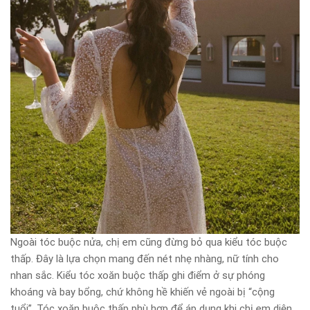
Ngoài tóc buộc nửa, chị em cũng đừng bỏ qua kiểu tóc buộc
thấp. Đây là lựa chọn mang đến nét nhẹ nhàng, nữ tính cho
nhan sắc. Kiểu tóc xoăn buộc thấp ghi điểm ở sự phóng
khoáng và bay bổng, chứ không hề khiến vẻ ngoài bị “cộng
tuổi”. Tóc xoăn buộc thấp phù hợp để áp dụng khi chị em diện