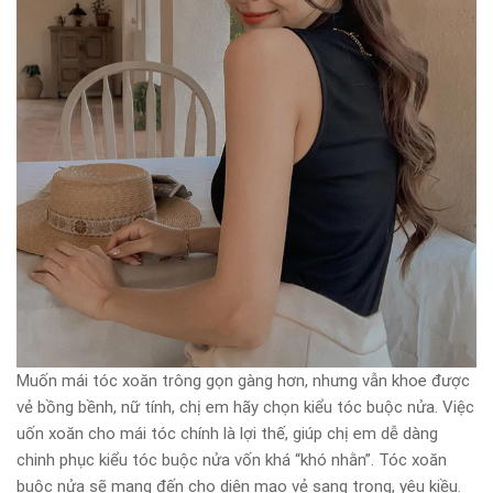
Muốn mái tóc xoăn trông gọn gàng hơn, nhưng vẫn khoe được
vẻ bồng bềnh, nữ tính, chị em hãy chọn kiểu tóc buộc nửa. Việc
uốn xoăn cho mái tóc chính là lợi thế, giúp chị em dễ dàng
chinh phục kiểu tóc buộc nửa vốn khá “khó nhằn”. Tóc xoăn
buộc nửa sẽ mang đến cho diện mạo vẻ sang trọng, yêu kiều.