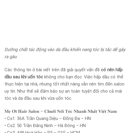
Dưỡng chất tác động vào da đầu khiến nang tóc bị tắc dễ gây
ra gàu
Các thông tin ở bài viết trên đã giải quyết vấn đề
có nên hấp
dầu sau khi uốn tóc
không cho bạn đọc. Việc hấp dầu có thể
thực hiện tại nhà, nhưng tốt nhất nàng vẫn nên tìm đến salon
uy tín. Như thế sẽ đảm bảo sự an toàn tuyệt đối cho cả mái
tóc và da đầu sau khi vừa uốn tóc.
𝐌𝐞̣ 𝐎̛́𝐭 𝐇𝐚𝐢𝐫 𝐒𝐚𝐥𝐨𝐧 – 𝐂𝐡𝐮𝐨̂̃𝐢 𝐍𝐨̂́𝐢 𝐓𝐨́𝐜 𝐍𝐡𝐚𝐧𝐡 𝐍𝐡𝐚̂́𝐭 𝐕𝐢𝐞̣̂𝐭 𝐍𝐚𝐦
• Cs1: 36A Trần Quang Diệu – Đống Đa – HN
• Cs2: 50 Trần Đăng Ninh – Hà Đông – HN
• Cs3: 449 Hoà Hảo – P5 – Q10 – HCM