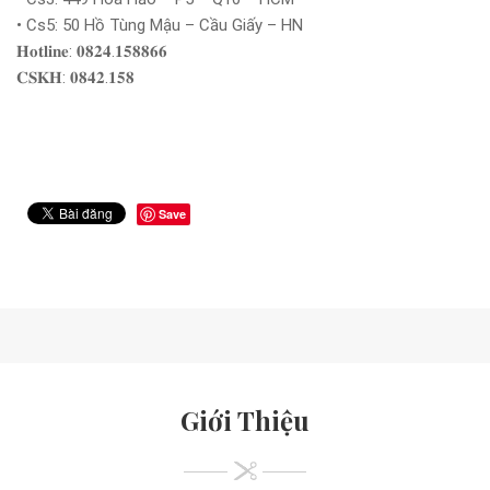
• Cs5: 50 Hồ Tùng Mậu – Cầu Giấy – HN
𝐇𝐨𝐭𝐥𝐢𝐧𝐞: 𝟎𝟖𝟐𝟒.𝟏𝟓𝟖𝟖𝟔𝟔
𝐂𝐒𝐊𝐇: 𝟎𝟖𝟒𝟐.𝟏𝟓𝟖
Save
Giới Thiệu