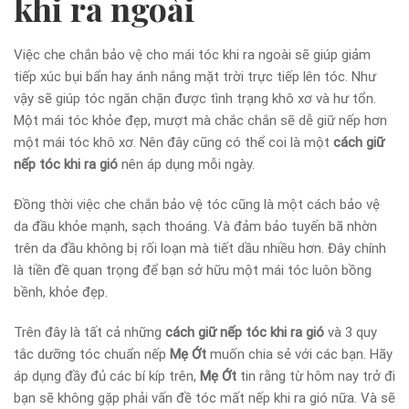
khi ra ngoài
Việc che chắn bảo vệ cho mái tóc khi ra ngoài sẽ giúp giảm
tiếp xúc bụi bẩn hay ánh nắng mặt trời trực tiếp lên tóc. Như
vậy sẽ giúp tóc ngăn chặn được tình trạng khô xơ và hư tổn.
Một mái tóc khỏe đẹp, mượt mà chắc chắn sẽ dễ giữ nếp hơn
một mái tóc khô xơ. Nên đây cũng có thể coi là một
cách giữ
nếp tóc khi ra gió
nên áp dụng mỗi ngày.
Đồng thời việc che chắn bảo vệ tóc cũng là một cách bảo vệ
da đầu khỏe mạnh, sạch thoáng. Và đảm bảo tuyến bã nhờn
trên da đầu không bị rối loạn mà tiết dầu nhiều hơn. Đây chính
là tiền đề quan trọng để bạn sở hữu một mái tóc luôn bồng
bềnh, khỏe đẹp.
Trên đây là tất cả những
cách giữ nếp tóc khi ra gió
và 3 quy
tắc dưỡng tóc chuẩn nếp
Mẹ Ớt
muốn chia sẻ với các bạn. Hãy
áp dụng đầy đủ các bí kíp trên,
Mẹ Ớt
tin rằng từ hôm nay trở đi
bạn sẽ không gặp phải vấn đề tóc mất nếp khi ra gió nữa. Và sẽ